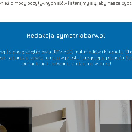
ównież o mocy pozytywnych słów i starajmy się, aby nasze życz
Redakcja symetriabarw.pl
.pl z pasją zgłębia świat RTV, AGD, multimediów i Internetu. Ch
awet najbardziej zawiłe tematy w prosty i przystępny sposób
technologie i ułatwiamy codzienne wybory!