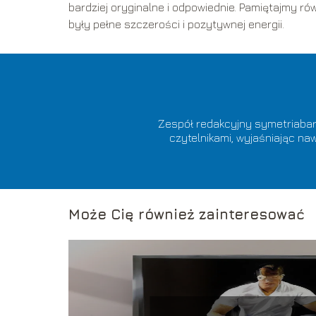
bardziej oryginalne i odpowiednie. Pamiętajmy r
były pełne szczerości i pozytywnej energii.
Zespół redakcyjny symetriabarw
czytelnikami, wyjaśniając n
Może Cię również zainteresować