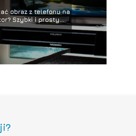
łać obraz z telefonu na
zor? Szybki i prosty
przewodnik
ji?