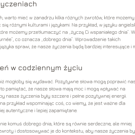
życzeniach
, warto mieć w zanadrzu kilka różnych zwrotów, które możemy
ę różnymi kulturami i językami. Na przykład, w języku angiels
które możemy przetłumaczyć na „życzę Ci wspaniałego dnia”. W
rnée”, co oznacza „dobrego dnia”. Wprowadzenie takich
zyka sprawi, że nasze życzenia będą bardziej interesujące i 
eń w codziennym życiu
 niż mogłoby się wydawać. Pozytywne słowa mogą poprawić nas
arto pamiętać, że nasze słowa mają moc i mogą wpływać na
by nasze życzenia były szczere i pełne pozytywnej energii.
na przykład wspominając coś, co wiemy, że jest ważne dla
ej autentyczne i lepiej zapamiętane.
ie komuś dobrego dnia, które są równie serdeczne, ale mniej
zwroty i dostosowywać je do kontekstu, aby nasze życzenia by