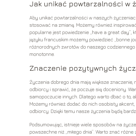
Jak unikać powtarzalności w 
Aby unikać powtarzalności w naszych życzeniach
stosować na zmianę. Możemy również inspirować si
popularne jest powiedzenie „have a great day”, 
języku francuskim możemy powiedzieć „bonne jou
różnorodnych zwrotów do naszego codziennego ję
monotonne.
Znaczenie pozytywnych życz
Życzenia dobrego dnia mają większe znaczenie,
odbiorcy i sprawić, że poczuje się doceniony. W
samopoczucie innych. Dlatego warto dbać o to, a
Możemy również dodać do nich osobisty akcent, 
odbiorcy. Dzięki temu nasze życzenia będą bardzi
Podsumowując, istnieje wiele sposobów na życzen
powszechne niż „miłego dnia”. Warto znać różne 