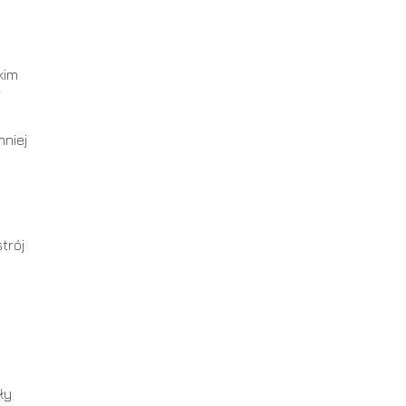
kim
mniej
trój
ły