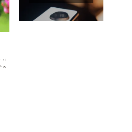
do niego? Sprawdź
skuteczne metody!
e i
ć w