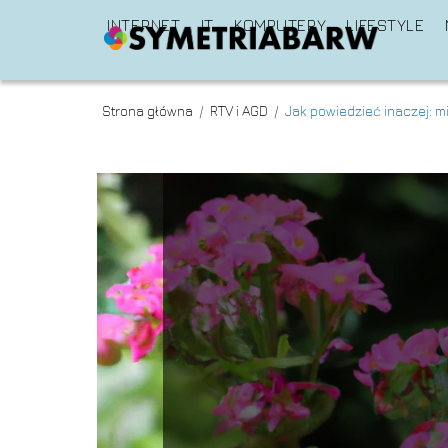
INTERNET
IT
KOMPUTERY
LIFESTYLE
Strona główna
/
RTV i AGD
/
Jak powiedzieć inaczej: 