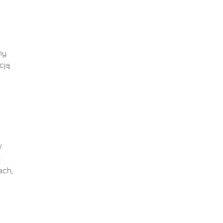
my
cją
W
ę
ach,