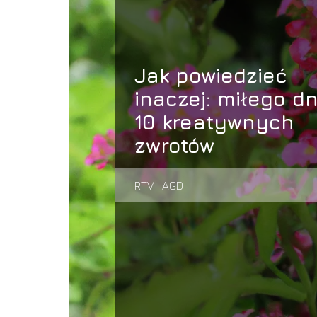
Jak powiedzieć
inaczej: miłego dn
10 kreatywnych
zwrotów
RTV i AGD