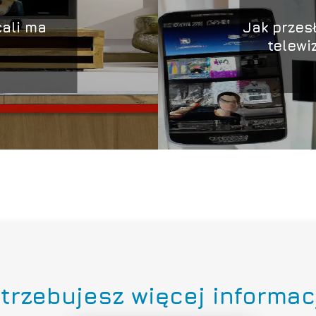
cali ma
Jak przes
telewi
trzebujesz więcej informac