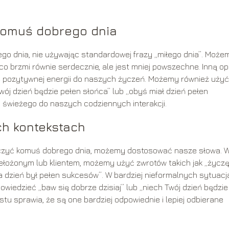
komuś dobrego dnia
go dnia, nie używając standardowej frazy „miłego dnia”. Może
co brzmi równie serdecznie, ale jest mniej powszechne. Inną op
aje pozytywnej energii do naszych życzeń. Możemy również użyć
wój dzień będzie pełen słońca” lub „obyś miał dzień pełen
 świeżego do naszych codziennych interakcji.
ch kontekstach
yczyć komuś dobrego dnia, możemy dostosować nasze słowa. 
zełożonym lub klientem, możemy użyć zwrotów takich jak „życz
 dzień był pełen sukcesów”. W bardziej nieformalnych sytuacj
wiedzieć „baw się dobrze dzisiaj” lub „niech Twój dzień będzie
u sprawia, że są one bardziej odpowiednie i lepiej odbierane