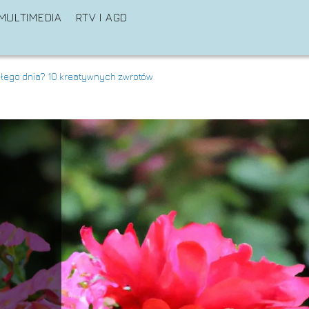
MULTIMEDIA
RTV I AGD
miłego dnia? 10 kreatywnych zwrotów