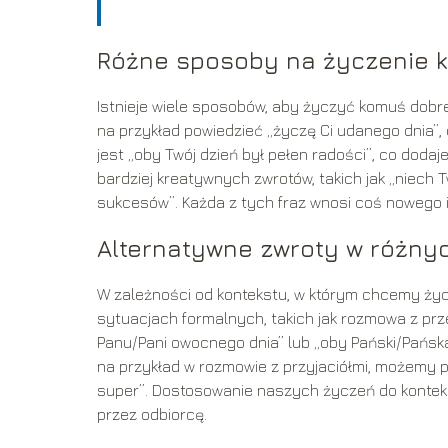
Różne sposoby na życzenie 
Istnieje wiele sposobów, aby życzyć komuś dobre
na przykład powiedzieć „życzę Ci udanego dnia”, 
jest „oby Twój dzień był pełen radości”, co dod
bardziej kreatywnych zwrotów, takich jak „niech T
sukcesów”. Każda z tych fraz wnosi coś nowego i
Alternatywne zwroty w różny
W zależności od kontekstu, w którym chcemy ż
sytuacjach formalnych, takich jak rozmowa z pr
Panu/Pani owocnego dnia” lub „oby Pański/Pańska
na przykład w rozmowie z przyjaciółmi, możemy po
super”. Dostosowanie naszych życzeń do kontekst
przez odbiorcę.